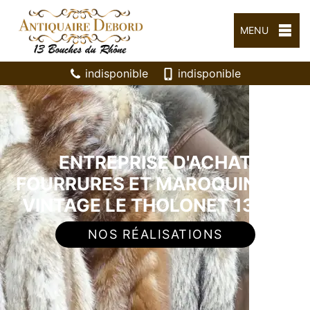
MENU
indisponible
indisponible
ENTREPRISE D'ACHAT
FOURRURES ET MAROQUINERIE
VINTAGE LE THOLONET 13100
NOS RÉALISATIONS