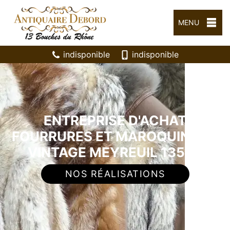
MENU
indisponible
indisponible
ENTREPRISE D'ACHAT
FOURRURES ET MAROQUINERIE
VINTAGE MEYREUIL 13590
NOS RÉALISATIONS