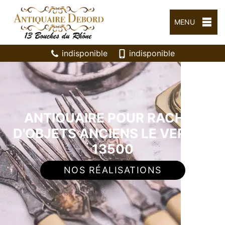
MENU
indisponible
indisponible
ANTIQUAIRE POUR RACHAT
D'OBJETS ANCIENS LE VERGER
13500
NOS RÉALISATIONS